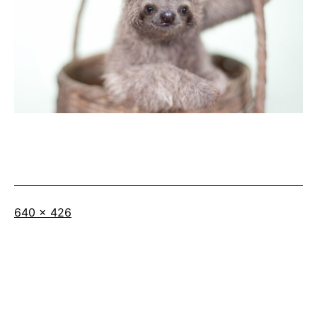
Full
640 × 426
size